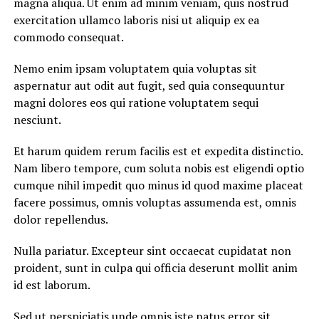
magna aliqua. Ut enim ad minim veniam, quis nostrud
exercitation ullamco laboris nisi ut aliquip ex ea
commodo consequat.
Nemo enim ipsam voluptatem quia voluptas sit
aspernatur aut odit aut fugit, sed quia consequuntur
magni dolores eos qui ratione voluptatem sequi
nesciunt.
Et harum quidem rerum facilis est et expedita distinctio.
Nam libero tempore, cum soluta nobis est eligendi optio
cumque nihil impedit quo minus id quod maxime placeat
facere possimus, omnis voluptas assumenda est, omnis
dolor repellendus.
Nulla pariatur. Excepteur sint occaecat cupidatat non
proident, sunt in culpa qui officia deserunt mollit anim
id est laborum.
Sed ut perspiciatis unde omnis iste natus error sit